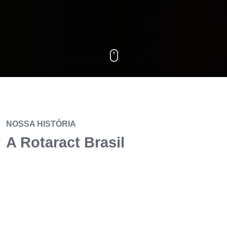
NOSSA HISTÓRIA
A Rotaract Brasil
A Rotaract Brasil (Organização Multidistrital de
Informação de Rotaract Clubs do Brasil) existe
para aproximar os Rotaract Clubs de todo o