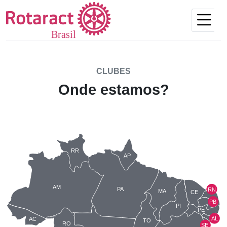
CLUBES
Onde estamos?
RR
AP
AM
PA
RN
MA
CE
PB
PI
PE
AL
AC
TO
RO
SE