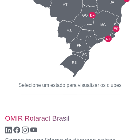
BA
MT
GO
DF
MG
ES
MS
SP
RJ
PR
SC
RS
Selecione um estado para visualizar os clubes
OMIR Rotaract Brasil